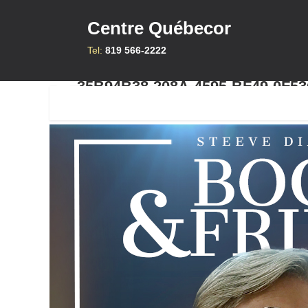
Centre Québecor
Tel:
819 566-2222
35B94B38-208A-4595-BF49-0F5
PU