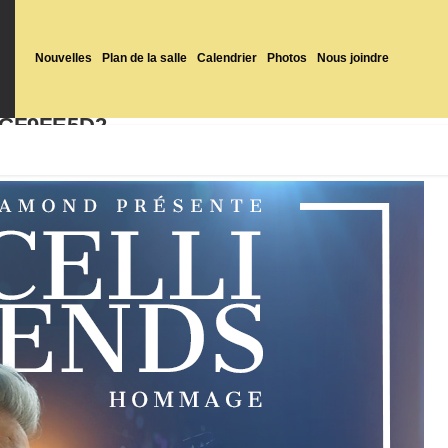
Nouvelles
Plan de la salle
Calendrier
Photos
Nous joindre
3CF9FE5D2
BLISHED
12 JUILLET 2024
AT
800 × 800
IN
BOCELLI & FRIENDS – HOMM