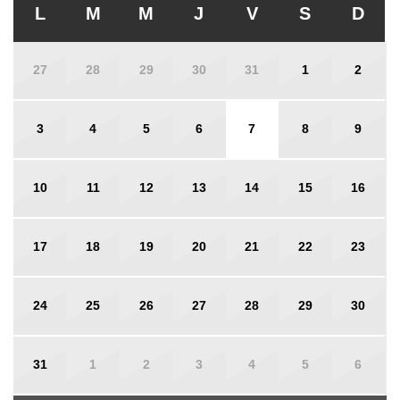
L
M
M
J
V
S
D
27
28
29
30
31
1
2
3
4
5
6
7
8
9
10
11
12
13
14
15
16
17
18
19
20
21
22
23
24
25
26
27
28
29
30
31
1
2
3
4
5
6