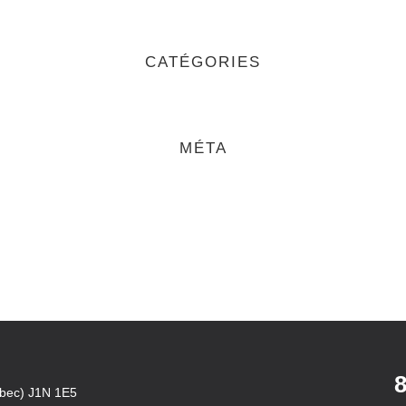
CATÉGORIES
MÉTA
8
ébec) J1N 1E5