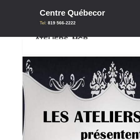
Centre Québecor
Tel:
819 566-2222
ATELIERS_MGB